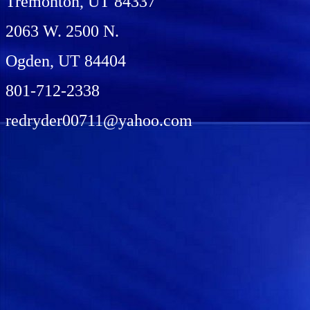
Tremonton, UT 84337
2063 W. 2500 N.
Ogden, UT 84404
801-712-2338
redryder00711@yahoo.com