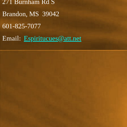
271 Burnham Rd S
Brandon, MS 39042
601-825-7077
Email:
Espiritucues@att.net