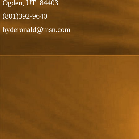
Ogden, UT 84403
(801)392-9640
hyderonald@msn.com