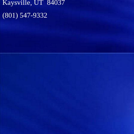
Kaysville, UT 84037
(801) 547-9332