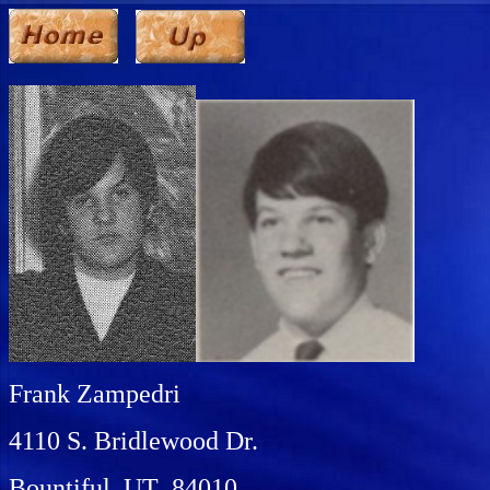
Frank Zampedri
4110 S. Bridlewood Dr.
Bountiful, UT 84010