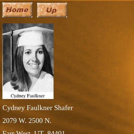
Cydney Faulkner Shafer
2079 W. 2500 N.
Farr West, UT 84401